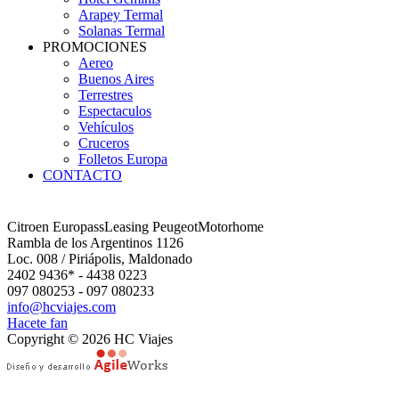
Arapey Termal
Solanas Termal
PROMOCIONES
Aereo
Buenos Aires
Terrestres
Espectaculos
Vehículos
Cruceros
Folletos Europa
CONTACTO
Citroen Europass
Leasing Peugeot
Motorhome
Rambla de los Argentinos 1126
Loc. 008 / Piriápolis, Maldonado
2402 9436* - 4438 0223
097 080253 - 097 080233
info@hcviajes.com
Hacete fan
Copyright © 2026 HC Viajes