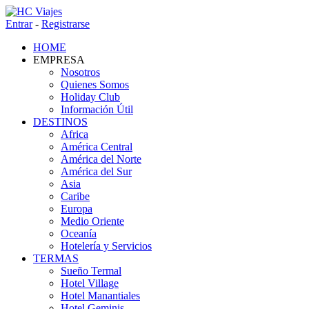
Entrar
-
Registrarse
HOME
EMPRESA
Nosotros
Quienes Somos
Holiday Club
Información Útil
DESTINOS
Africa
América Central
América del Norte
América del Sur
Asia
Caribe
Europa
Medio Oriente
Oceanía
Hotelería y Servicios
TERMAS
Sueño Termal
Hotel Village
Hotel Manantiales
Hotel Geminis